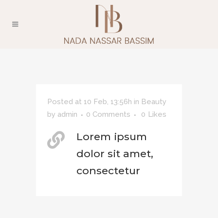
Posted at 10 Feb, 13:56h
in
Beauty
by
admin
0 Comments
0
Likes
Lorem ipsum
dolor sit amet,
consectetur